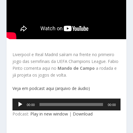
Liverpool e Real Madrid saíram na frente no primeiro
jogo das semifinais da UEFA Champions League. Fabio
Pinto comenta aqui no
Mando de Campo
a rodada e
já projeta os jogos de volta.
Veja em podcast aqui (arquivo de áudio)
Tocador
00:00
00:00
de
Podcast:
Play in new window
|
Download
áudio