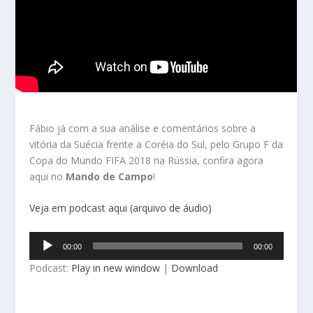
Fábio já com a sua análise e comentários sobre a
vitória da Suécia frente a Coréia do Sul, pelo Grupo F da
Copa do Mundo FIFA 2018 na Rússia, confira agora
aqui no
Mando de Campo
!
Veja em podcast aqui (arquivo de áudio)
Tocador
00:00
00:00
de
Podcast:
Play in new window
|
Download
áudio