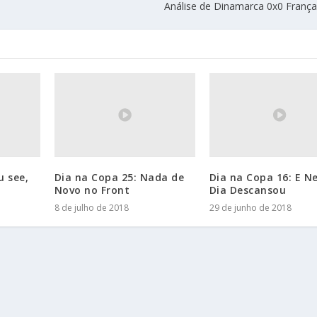
Análise de Dinamarca 0x0 França
c
i
m
a
o
u
p
a
r
a
b
u see,
Dia na Copa 25: Nada de
Dia na Copa 16: E N
a
Novo no Front
Dia Descansou
i
8 de julho de 2018
29 de junho de 2018
x
o
p
a
r
a
a