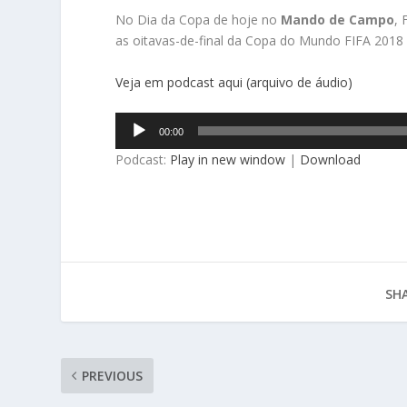
No Dia da Copa de hoje no
Mando de Campo
, 
as oitavas-de-final da Copa do Mundo FIFA 2018 n
Veja em podcast aqui (arquivo de áudio)
Tocador
00:00
de
Podcast:
Play in new window
|
Download
áudio
SHA
PREVIOUS