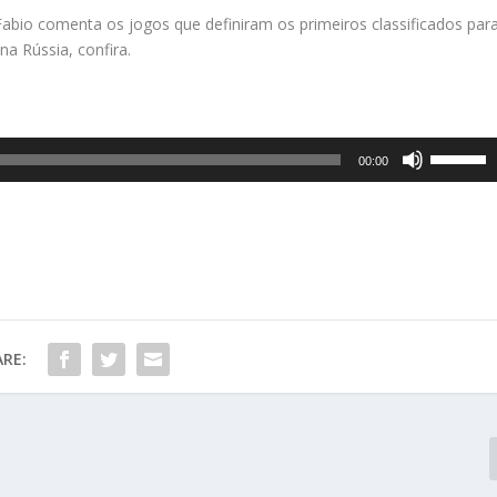
Fabio comenta os jogos que definiram os primeiros classificados par
a Rússia, confira.
U
00:00
s
e
a
s
s
e
t
a
RE:
s
p
a
r
a