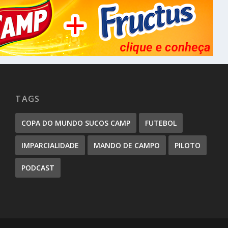
o
l
u
m
e
.
TAGS
COPA DO MUNDO SUCOS CAMP
FUTEBOL
IMPARCIALIDADE
MANDO DE CAMPO
PILOTO
PODCAST