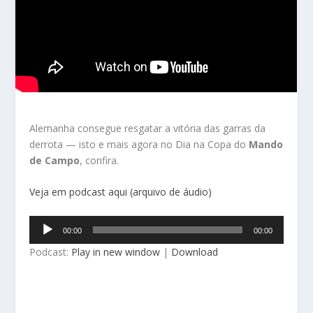
Alemanha consegue resgatar a vitória das garras da
derrota — isto e mais agora no Dia na Copa do
Mando
de Campo
, confira.
Veja em podcast aqui (arquivo de áudio)
Tocador
00:00
00:00
de
Podcast:
Play in new window
|
Download
áudio