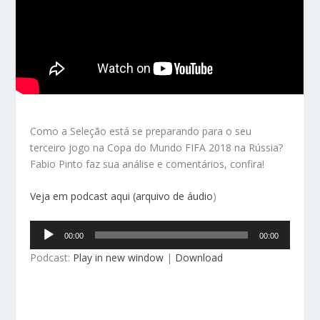
Como a Seleção está se preparando para o seu
terceiro jogo na Copa do Mundo FIFA 2018 na Rússia?
Fabio Pinto faz sua análise e comentários, confira!
Veja em podcast aqui (arquivo de áudio
)
Tocador
00:00
00:00
de
Podcast:
Play in new window
|
Download
áudio